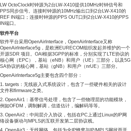
LW OctoClock时钟源为2台LW-X410提供10MHz时钟信号和
PPS同步信号。连接时钟源的10MHz输出口到2台LW-X410的
REF IN端口；连接时钟源的PPS OUT口到2台LW-X410的PPS
IN端口。
软件平台
软件平台采用OpenAirInterface，OpenAirInterface又称
OpenAirInterface5g，是欧洲EURECOM组织发起并维护的一个
开源SDR 项目。OAI根据3GPP的标准，分别实现了LTE协议的
核心网（EPC），基站（eNB）和用户（UE）三部分，以及5G
SA协议的核心网，基站（gNB）和用户（nrUE）三部分。
OpenAirInterface5g主要包含四个部分：
1. targets：无线嵌入式系统设计，包含了一些硬件相关的设计
文件和firmware之类。
2. OpenAir1：基带信号处理，包含了一些物理层的功能模块，
例如OFDM，调制解调，信道估计，编解码等等。
3. OpenAir2：中间层介入协议，包括在PC上通过Linux的IP网
络设备驱动与MPLS的互联开发第二层协议栈。
4. OpenAir3：无线网络，包括为全IP蜂窝与IP/MPLS网状而开