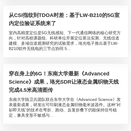
从CSI指纹到TDOA时差：基于LW-B210的5G室
内定位验证系统来了
室内高精度定位是5G无线感知、下一代通信网络的核心研究方
向，针对高校课题组、科研单位开展定位算法实测、无线信道
建模、多域信道观测研究的试验需求，珞光电子推出基于LW-
B210软件无线电的三节点协同 5...
穿在身上的6G！东南大学最新《Advanced
Science》成果，珞光SDR让液态金属织物天线
完成4.5米高清图传
东南大学陆卫兵团队联合东华大学在《Advanced Science》发
表最新成果，研发出可印刷液态金属织物毫米波器件。这种“衬
衫即天线”的技术在弯折、跑动、反复折叠下仍能保持信号稳
定，兼具变形不敏感与...