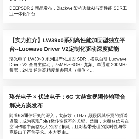
DEEPSDR 2 新品发布，Blackwel架构边缘AI与高性能 SDR工
业一体化平台
【实力推介】LW39x0系列高性能加固型独立平
台--Luowave Driver V2定制化驱动深度赋能
珞光电子 LW39×0 系列国产化加固 SDR，搭载自研 Luowave
Driver V2 全自主驱动，75MHz~6GHz 宽频、单通道 200MHz
带宽，2/4/8 通道高精度相参同步（相位＜...
珞光电子 × 伏波电子：6G 太赫兹视频传输联合
解决方案发布
随着6G通信研究的深入，太赫兹（THz）频段因其极宽的频谱
资源，成为实现Tbit/s级传输速率的关键。然而，太赫兹信号在
空间传输中面临极大的路径损耗，且对基带处理的实时性与带
宽提出了严苛要求。本方案由...