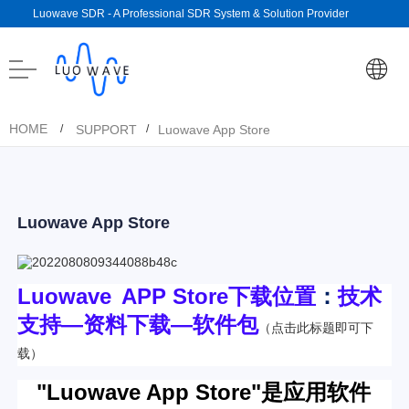
Luowave SDR - A Professional SDR System & Solution Provider
HOME
SUPPORT
Luowave App Store
/
/
Luowave App Store
Luowave
APP Store下载位置
：
技术
支持—资料下载—软件包
（点击此标题即可下
载）
"Luowave App Store"是应用软件